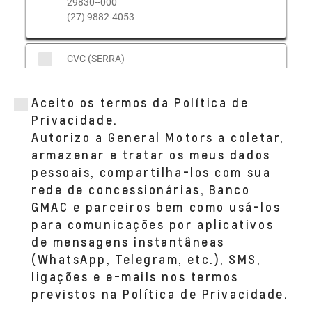
29830--000
(27) 9882-4053
CVC (SERRA)
RODOVIA GOVERNADOR MARIO COVAS,
S/N - KM 263 - SALA 01
Aceito os termos da Política de
BAIRRO: TAQUARA I SERRA, ES 29167--750
(27) 3298-9000
Privacidade.
Autorizo a General Motors a coletar,
armazenar e tratar os meus dados
CVC (GUARAPARI)
pessoais, compartilha-los com sua
AVENIDA GOVERNADOR JONES DOS
rede de concessionárias, Banco
SANTOS NEVES, 1.555 - SALA 01
BAIRRO: MUQUICABA GUARAPARI, ES
GMAC e parceiros bem como usá-los
29215--002
para comunicações por aplicativos
(27) 9882-4053
de mensagens instantâneas
(WhatsApp, Telegram, etc.), SMS,
CVC (CACHOEIRO)
ligações e e-mails nos termos
AVENIDA RAUL NASSAR, 202 - SALA 01
previstos na Política de Privacidade.
BAIRRO: WALDIR FURTADO AMORIM