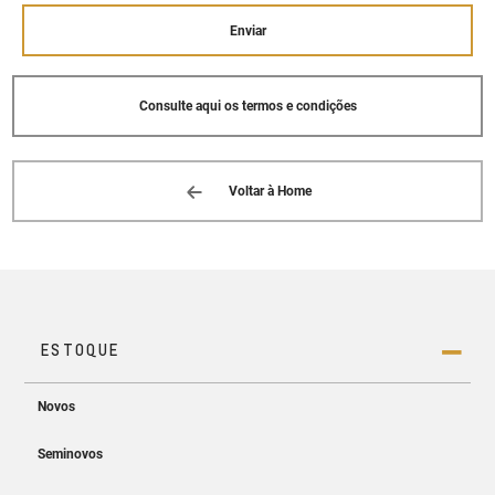
CACHOEIRO DE ITAPEMIRIM, ES 29313-
-825
Enviar
(28) 3526-2666
Consulte aqui os termos e condições
CVC (GUACUI)
RODOVIA BR 482, 3.391 - SALA 01
BAIRRO: CENTRO GUACUI, ES 29560--000
(28) 3553-6222
Voltar à Home
CVC (VITORIA)
RUA JOAQUIM LEOPOLDINO LOPES, 142 -
SALA 01
BAIRRO: HORTO VITORIA, ES 29045--157
(27) 3232-6000