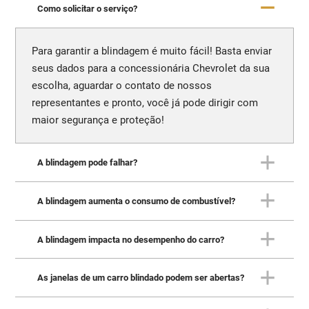
Como solicitar o serviço?
Para garantir a blindagem é muito fácil! Basta enviar
seus dados para a concessionária Chevrolet da sua
escolha, aguardar o contato de nossos
representantes e pronto, você já pode dirigir com
maior segurança e proteção!
A blindagem pode falhar?
A blindagem aumenta o consumo de combustível?
Quando realizada corretamente, a blindagem não
apresenta quaisquer falhas. A Carbon, blindadora
recomendada pela Chevrolet, oferece garantia de 5
A blindagem impacta no desempenho do carro?
Sim. Com o aumento de carga gerado pela
anos para assegurar suporte total.
blindagem - equivalente a dois ou três passageiros
adultos - o consumo de combustível também
As janelas de um carro blindado podem ser abertas?
Devido à carga gerada, a blindagem pode, sim,
aumenta, mas não se preocupe que não é nada
impactar o desempenho do veículo. Por essa razão,