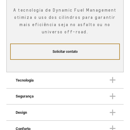
A tecnologia de Dynamic Fuel Management
otimiza o uso dos cilindros para garantir
mais eficiência seja no asfalto ou no
universo off-road.
Solicitar contato
Tecnologia
Segurança
TECNOLOGIA
Uma fortaleza conectada à vida
Design
real
SEGURANÇA
Proteção em todas as direções
Conforto